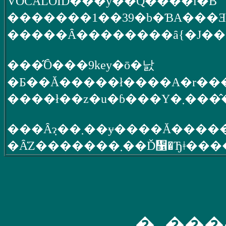
VOCALOID���y��Q����i�B
�������1��39�b�ƁA���Ǝ�
�����Ȃ��������ȃ{�J���
���̋Ȏ���9key�ō�낤
���Ȃ݂ɂ��܂��ɏ����Ă�
�Ȃ̒Z�������܂��Ď኱�Ђǂ��
�_���