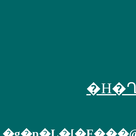
�H�
�g�p�L�[�F��