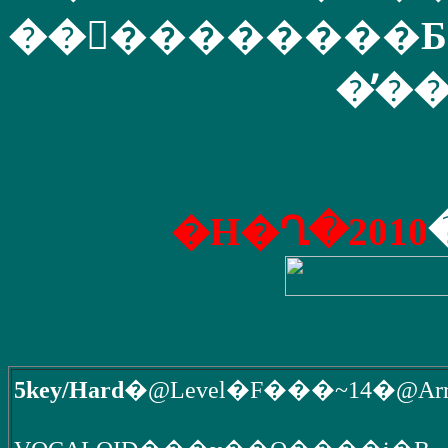
��󂪏��������Ƃ�
�̕�
�H�Ղ�2010
5key/Hard
�@Level�F���~14�@Arr