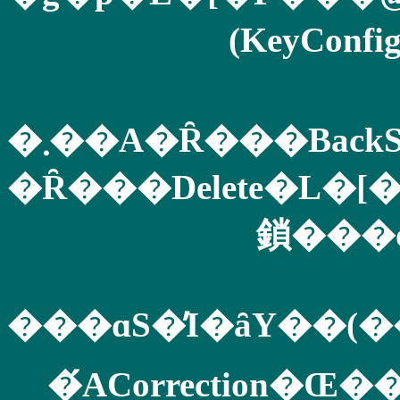
(KeyConfi
�܂��A�Ȓ���Bac
�Ȓ���Delete�L�
���ɑS�̓I�ȃY��(