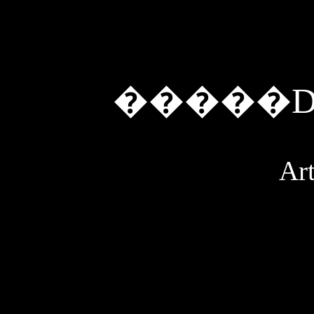
�����D
Art