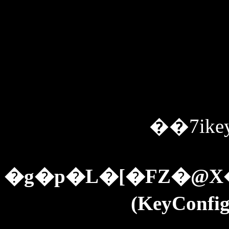
��7ik
�g�p�L�[�FZ�
(KeyConfi