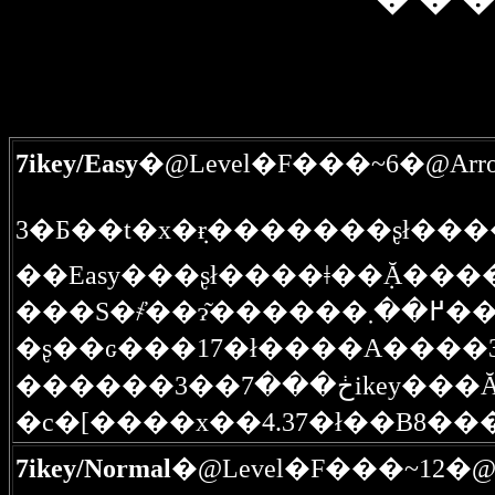
7ikey/Easy
�@Level�F���~6�@Arro
��Easy���ʂł����ǂ��݂Ă��
���S�҂̕
������3��7
7ikey/Normal
�@Level�F���~12�@A