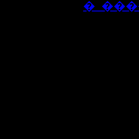
�_���