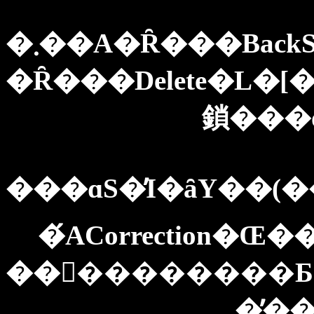
�܂��A�Ȓ���Bac
�Ȓ���Delete�L�
���ɑS�̓I�ȃY��(
��󂪏��������Ƃ�
�̕�