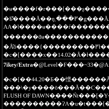
������ƌʉ������������
7ikey/Extra
�@Level�F���~33�@Arr
�c�[��44.20�Ƃ��悭������
����������ɁA�u�t���[