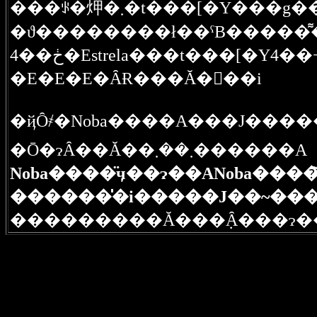
���ꂩ�炠�܂�t���[�Y�
�ϑ��������ł��ˁB�����͌
4��ڂ�Estrela���t���[�
�E�E�E�ȂɌ���Ă�񂾂��i
�Ō�ɂȂ��Ă��܂��܂������A
Noba����̈ӌ��ɂ��ANoba���