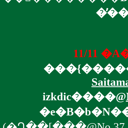
�̕�
11/11 
���{���
Saitam
izkdic����@
�e�B�b�N�
(�Ղ��[���@
No.37