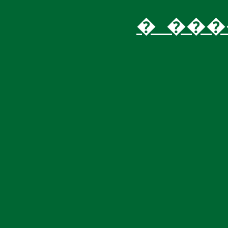
�_���