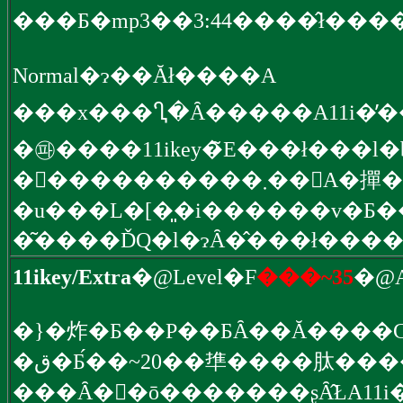
Normal�ɂ��Ăł����A
�㉺����11ikey�̃E���ł���l
����������
�u���L�[�͈�i������v�Ƃ
�͂����ĎQ�l�ɂȂ�̂���ł����
11ikey/Extra
�@Level�F
���~35
�@A
�}�炸�Ƃ��P��ƂȂ��Ă����C�
�ق�Ƃ́��~20��㔼����肽�