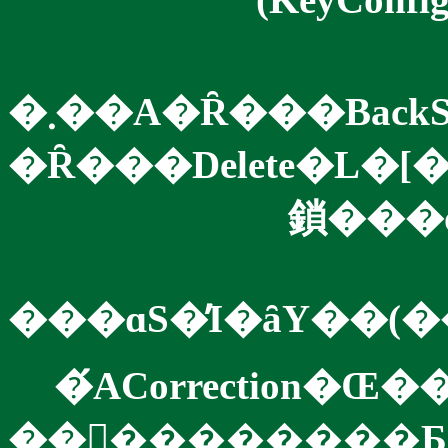
�܂��A�Ȓ���Bac
�Ȓ���Delete�L�
���ɑS�̓I�ȃY��(
��󂪏��������Ƃ�