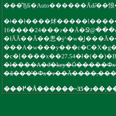
�ǂ��ł����炢�����l����
16����24���ɂ��Ȃ�Ջ@��
���A�w���y���c�C�X�g
�c�[����x��27.54�ł�(��)�B
�ł����A�ϑ�key�Ŏ�����Փx��
�ꉞ���
���