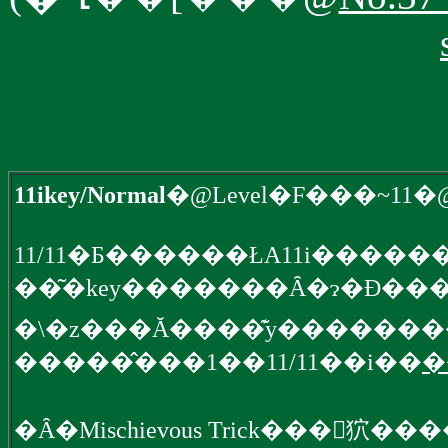
11ikey/Normal
�@Level�F���~11�@A
��͂�key�������Ȃ�ɂ�Đ��
�\�z���Ă����͊y������
�����̂���1��11/11��i��
�