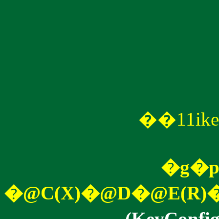
��11ik
�g�p
�@C(X)�@D�@E(R
(KeyConfi