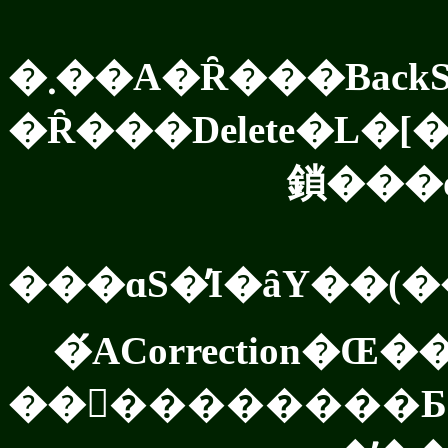
�܂��A�Ȓ���Bac
�Ȓ���Delete�L�
���ɑS�̓I�ȃY��(
��󂪏��������Ƃ�