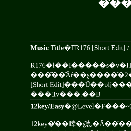
�̕�
Music
Title�FR176 [Short Edi
R176�ł��I�����s�v�
[Short Edit]���Ȗ��ɒǉ�����Ă��܂���
���Ǝv���܂��B
12key/Easy
�@Level�F���~3