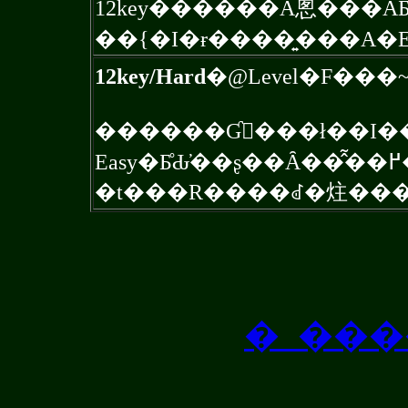
12key������Ă݂悤���Ȃ
��{�I�ɍ����͍���A
12key/Hard
�@Level�F���~1
������Ɠ���ł��I�
�t���R����ꂽ�炷���
�_���