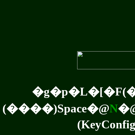
�g�p�L�[�F(
(����)Space�@
N
�
(KeyConfi