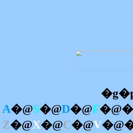
�g�
A
�@
S
�@
D
�@
F
�@�
Z
�@
X
�@
C
�@
V
�@