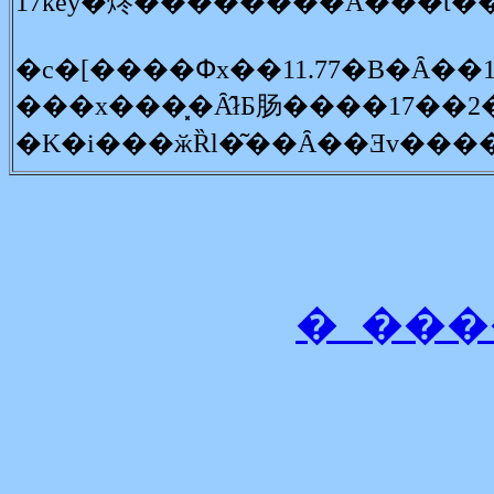
17key�炵��������A���t�
�c�[����Փx��11.77�B�Ȃ�
�_���