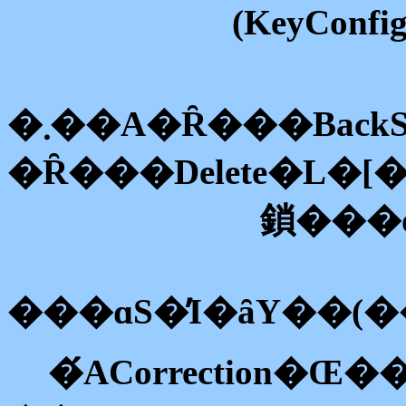
(KeyConfi
�܂��A�Ȓ���Bac
�Ȓ���Delete�L�
���ɑS�̓I�ȃY��(