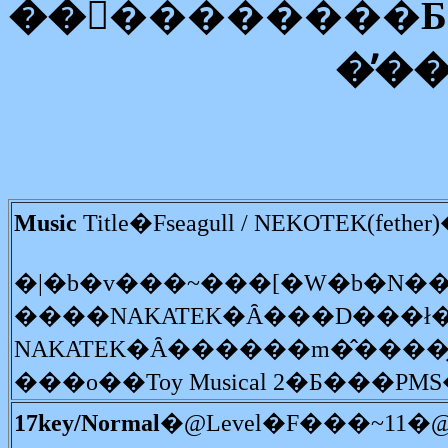
��󂪏��������Ƃ�
�̕�
Music
Title�Fseagull / NEKOTEK(fet
�|�b�v���~���[�W�b�N��
���o��Toy Musical 2�Ƃ���P
17key/Normal
�@Level�F���~11�@A