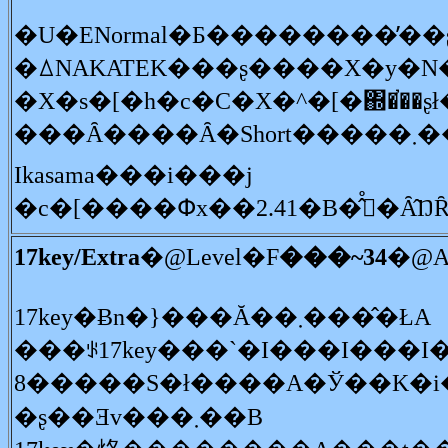
�U�ENormal�Ƃ��������̕��
�ꕔNAKATEK���ʂ����X�y�
���Ȃ����Ȃ�Short�����܂��BEasy������������܂���BOther de
Ikasama���i���j
17key/Extra
�@Level�F
���~34
�@A
17key�Ƀn�}���Ă��܂����̂ŁA
���ꂪ17key���`�I���I���
8�����S�ł����A�Ў��K�
�ʂ��Ǝv���܂��B