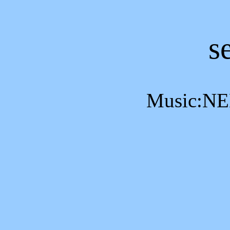
s
Music:N